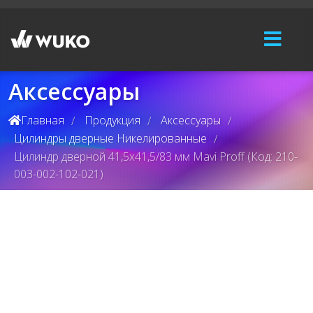
Аксессуары
Главная
Продукция
Аксессуары
/
/
/
Цилиндры дверные Никелированные
/
Цилиндр дверной 41,5x41,5/83 мм Mavi Proff (Код: 210-
003-002-102-021)