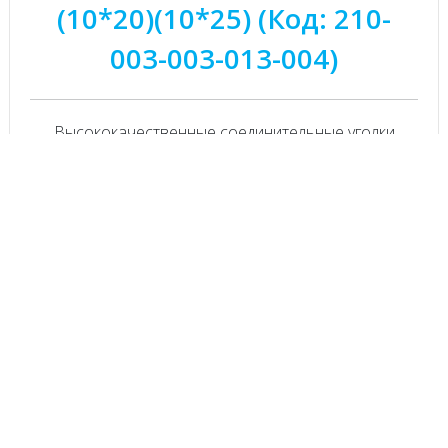
(10*20)(10*25) (Код: 210-
003-003-013-004)
Высококачественные соединительные уголки
москитной ...
Скачать технический каталог продукции
Wuko
Категории товаров
Антивзломные устройства