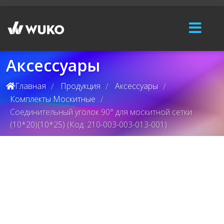
Аксессуары
Главная
Продукция
Аксессуары
/
/
/
Комплекты Москитные
/
Соединительный уголок 90° для москитной сетки
(10*20)(10*25) (Код: 210-003-003-013-001)