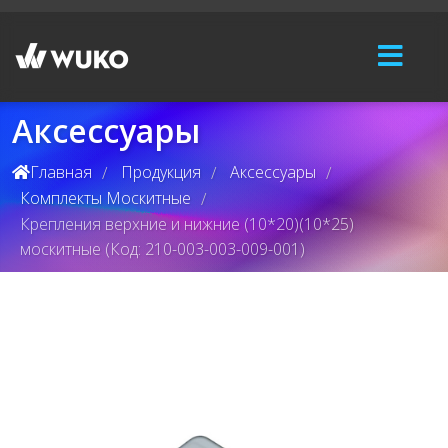
Аксессуары
Главная
Продукция
Аксессуары
/
/
/
Комплекты Москитные
/
Крепления верхние и нижние (10*20)(10*25)
москитные (Код: 210-003-003-009-001)