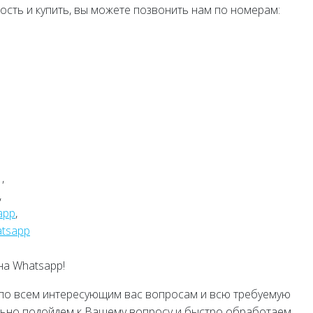
ость и купить, вы можете позвонить нам по номерам:
,
,
app
,
tsapp
на Whatsapp!
 по всем интересующим вас вопросам и всю требуемую
льно подойдем к Вашему вопросу и быстро обработаем