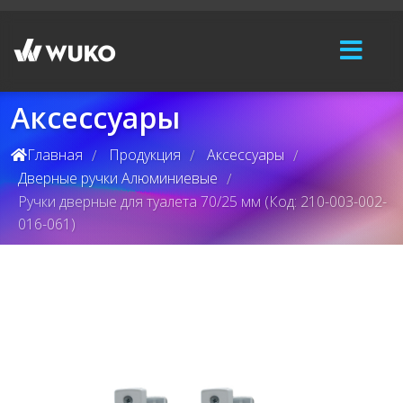
Аксессуары
Главная
Продукция
Аксессуары
/
/
/
Дверные ручки Алюминиевые
/
Ручки дверные для туалета 70/25 мм (Код: 210-003-002-
016-061)