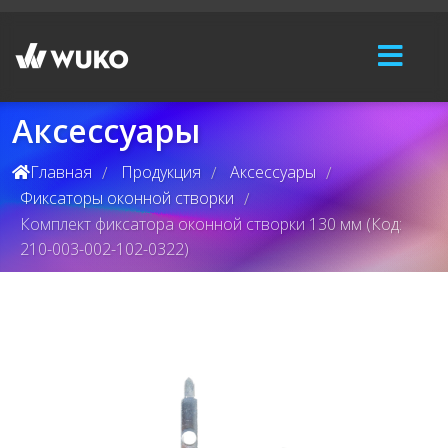
Аксессуары
Главная
Продукция
Аксессуары
/
/
/
Фиксаторы оконной створки
/
Комплект фиксатора оконной створки 130 мм (Код:
210-003-002-102-0322)