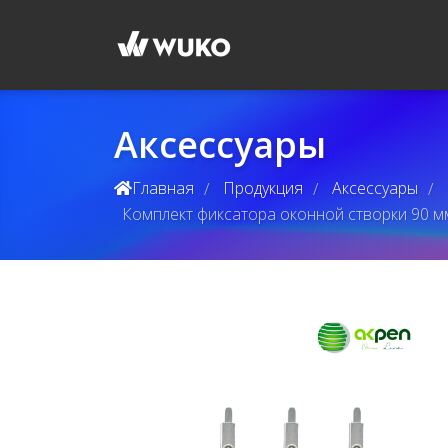
Аксессуары
Главная
Продукция
Аксессуары
/
/
/
Комплект фиксатора оконной створки 90 мм