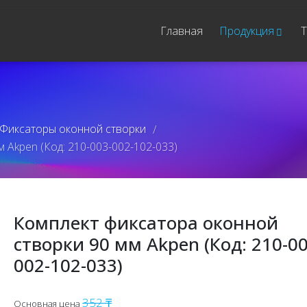
Главная
Продукция
Т
Фиксаторы оконной створки
/
 Akpen (Код: 210-003-002-102-033)
Комплект фиксатора оконной
створки 90 мм Akpen (Код: 210-00
002-102-033)
352 ₸
Основная цена