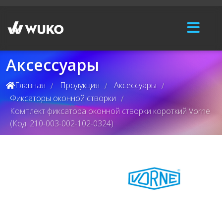
Аксессуары
Главная
Продукция
Аксессуары
/
/
/
Фиксаторы оконной створки
/
Комплект фиксатора оконной створки короткий Vorne
(Код: 210-003-002-102-0324)