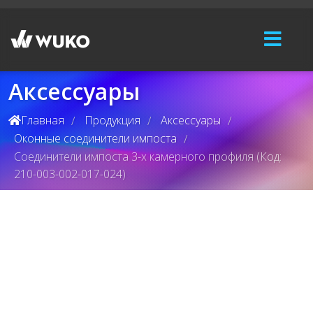
Аксессуары
Главная
Продукция
Аксессуары
/
/
/
Оконные соединители импоста
/
Соединители импоста 3-х камерного профиля (Код:
210-003-002-017-024)