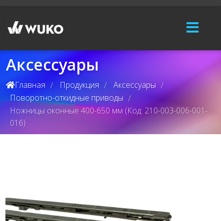
Аксессуары
Главная
Продукция
Аксессуары
/
/
/
Поворотно-откидные приводы
/
Ножницы оконные 400-650 мм (Код: 210-003-006-001-
016)