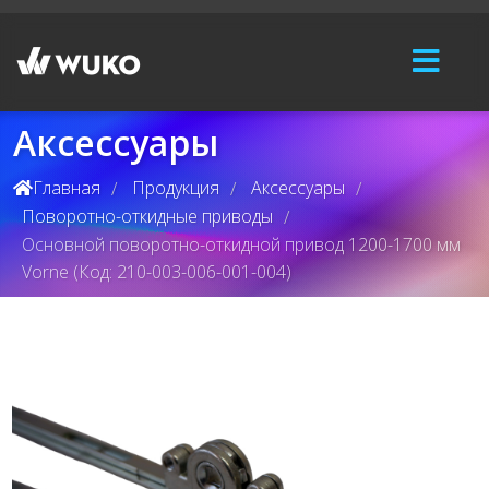
Аксессуары
Главная
Продукция
Аксессуары
/
/
/
Поворотно-откидные приводы
/
Основной поворотно-откидной привод 1200-1700 мм
Vorne (Код: 210-003-006-001-004)