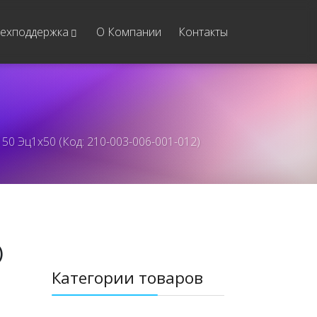
ехподдержка
О Компании
Контакты
50 Эц1x50 (Код: 210-003-006-001-012)
)
Категории товаров