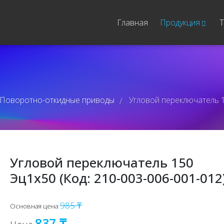
Главная
Продукция
Т
Поворотно-откидные приводы
Угловой переключатель 1
/
Угловой переключатель 150
Эц1x50 (Код: 210-003-006-001-012
985 ₸
Основная цена
837 ₸