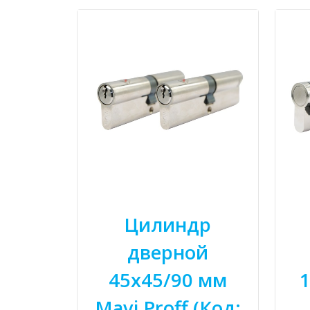
Цилиндр
дверной
45x45/90 мм
1
Mavi Proff (Код: