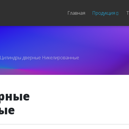
Главная
Продукция
Т
Цилиндры дверные Никелированные
рные
ые