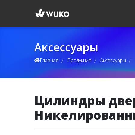
Аксессуары
Главная
Продукция
Аксессуары
/
/
/
Цилиндры две
Никелированн