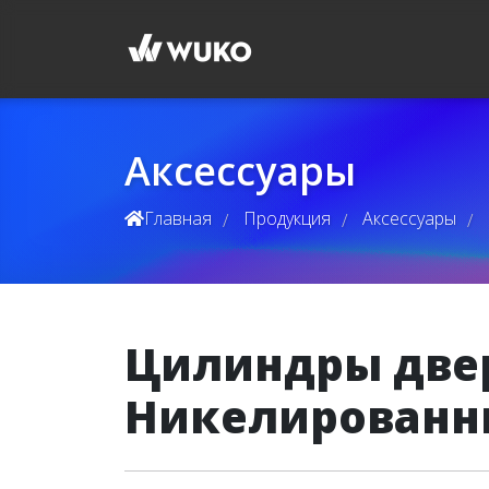
Аксессуары
Главная
Продукция
Аксессуары
/
/
/
Цилиндры две
Никелированн