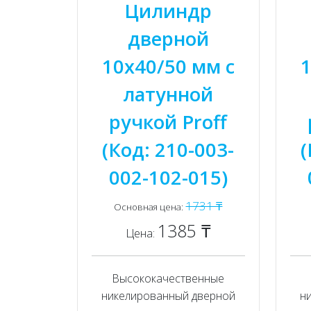
Цилиндр
дверной
10x40/50 мм с
1
латунной
ручкой Proff
(Код: 210-003-
(
002-102-015)
1731 ₸
Основная цена:
1385 ₸
Цена:
Высококачественные
никелированный дверной
н