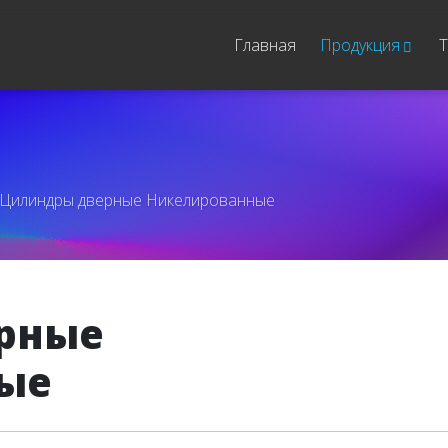
Главная
Продукция
Т
Цилиндры дверные Никелированные
рные
ые