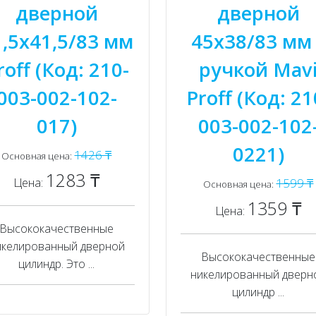
дверной
дверной
1,5x41,5/83 мм
45x38/83 мм 
roff (Код: 210-
ручкой Mav
003-002-102-
Proff (Код: 21
017)
003-002-102
0221)
1426 ₸
Основная цена:
1283 ₸
Цена:
1599 ₸
Основная цена:
1359 ₸
Цена:
Высококачественные
икелированный дверной
Высококачественные
цилиндр. Это ...
никелированный дверн
цилиндр ...