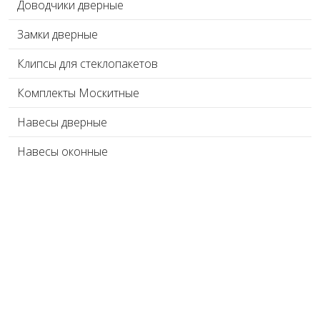
Доводчики дверные
Замки дверные
Клипсы для стеклопакетов
Комплекты Москитные
Навесы дверные
Навесы оконные
Ограничители наклона окон
Оконные ответные планки
Оконные ручки Алюминиевые
Оконные соединители импоста
Поворотно-откидные приводы